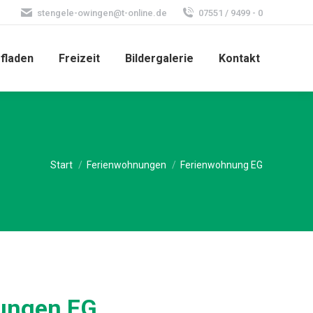
stengele-owingen@t-online.de
07551 / 9499 - 0
fladen
Freizeit
Bildergalerie
Kontakt
Sie befinden sich hier:
Start
Ferienwohnungen
Ferienwohnung EG
ungen EG